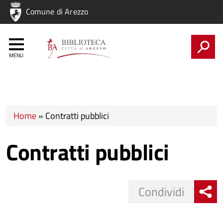
Regione
Comune di Arezzo
Nome
Regione
CERCA
Tu sei qui
Home
»
Contratti pubblici
Contratti pubblici
Share
Condividi
button