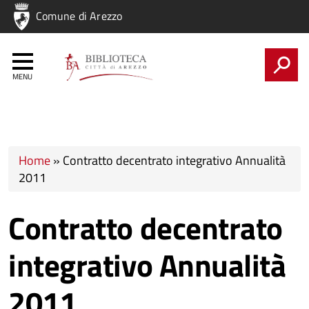
Regione
Comune di Arezzo
Nome
Regione
CERCA
Tu sei qui
Home
»
Contratto decentrato integrativo Annualità
2011
Contratto decentrato
integrativo Annualità
2011